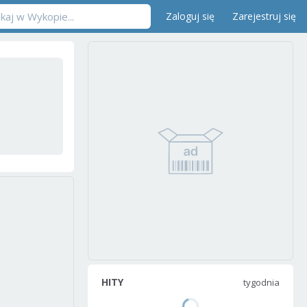
Zaloguj się
Zarejestruj się
HITY
tygodnia