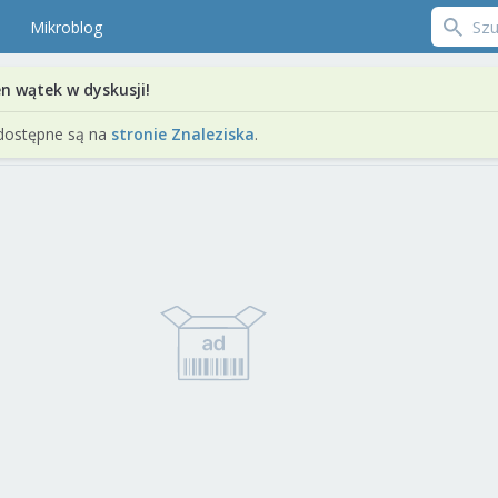
Mikroblog
en wątek w dyskusji!
dostępne są na
stronie Znaleziska
.