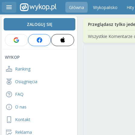
Główna
Wykopalisko
Hity
ZALOGUJ SIĘ
Przeglądasz tylko jed
Wszystkie Komentarze 
WYKOP
Ranking
Osiągnięcia
FAQ
O nas
Kontakt
Reklama