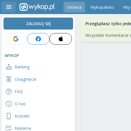
Główna
Wykopalisko
Hity
ZALOGUJ SIĘ
Przeglądasz tylko jed
Wszystkie Komentarze 
WYKOP
Ranking
Osiągnięcia
FAQ
O nas
Kontakt
Reklama