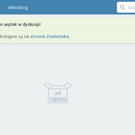
Mikroblog
en wątek w dyskusji!
dostępne są na
stronie Znaleziska
.