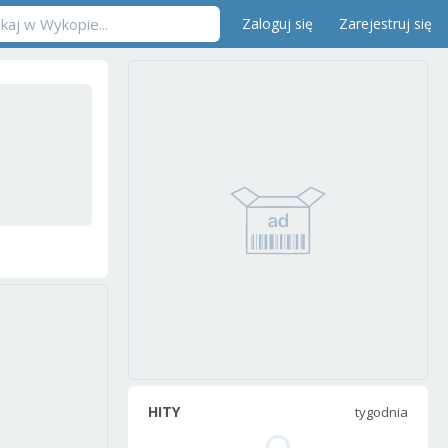
Zaloguj się
Zarejestruj się
HITY
tygodnia