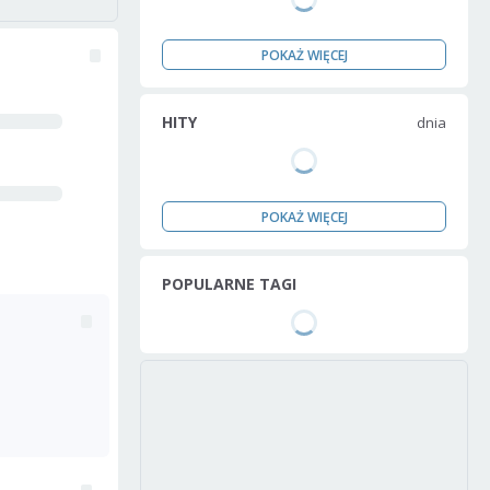
POKAŻ WIĘCEJ
HITY
dnia
POKAŻ WIĘCEJ
POPULARNE TAGI