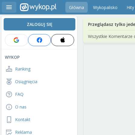
Główna
Wykopalisko
Hity
ZALOGUJ SIĘ
Przeglądasz tylko jed
Wszystkie Komentarze 
WYKOP
Ranking
Osiągnięcia
FAQ
O nas
Kontakt
Reklama