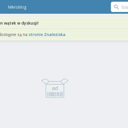
Mikroblog
en wątek w dyskusji!
dostępne są na
stronie Znaleziska
.