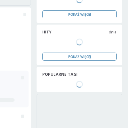
POKAŻ WIĘCEJ
HITY
dnia
POKAŻ WIĘCEJ
POPULARNE TAGI