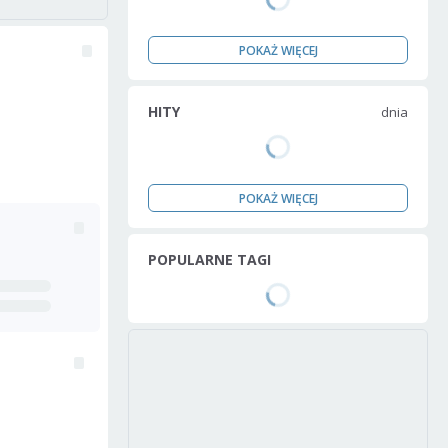
POKAŻ WIĘCEJ
HITY
dnia
POKAŻ WIĘCEJ
POPULARNE TAGI