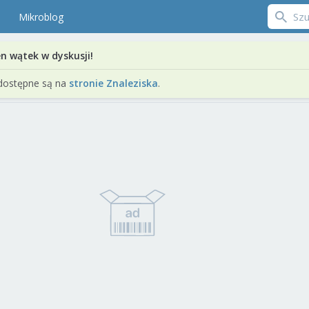
Mikroblog
en wątek w dyskusji!
dostępne są na
stronie Znaleziska
.