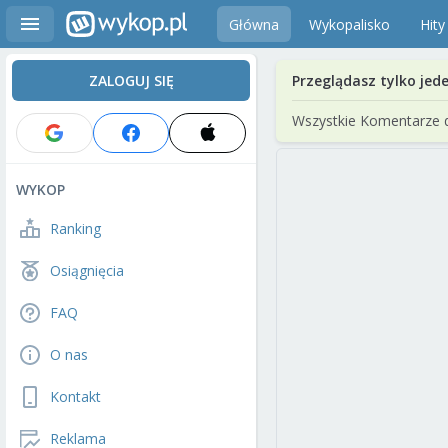
Główna
Wykopalisko
Hity
ZALOGUJ SIĘ
Przeglądasz tylko jed
Wszystkie Komentarze 
WYKOP
Ranking
Osiągnięcia
FAQ
O nas
Kontakt
Reklama