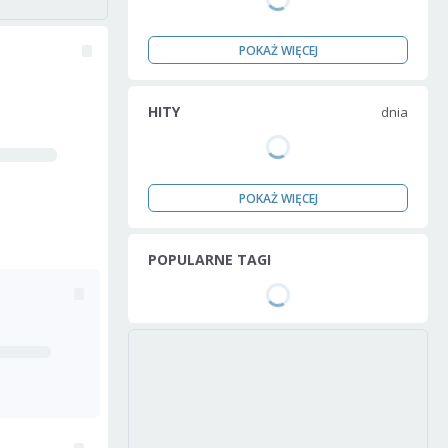
POKAŻ WIĘCEJ
HITY
dnia
POKAŻ WIĘCEJ
POPULARNE TAGI