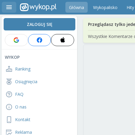
Główna
Wykopalisko
Hity
ZALOGUJ SIĘ
Przeglądasz tylko jed
Wszystkie Komentarze 
WYKOP
Ranking
Osiągnięcia
FAQ
O nas
Kontakt
Reklama