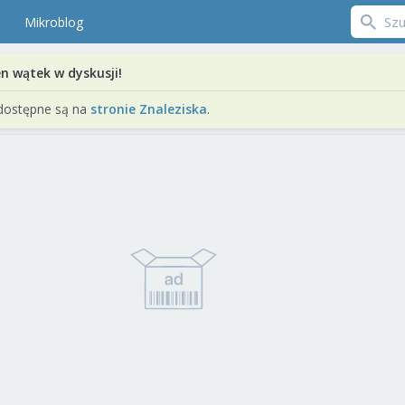
Mikroblog
en wątek w dyskusji!
dostępne są na
stronie Znaleziska
.