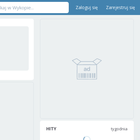
Zaloguj się
Zarejestruj się
HITY
tygodnia