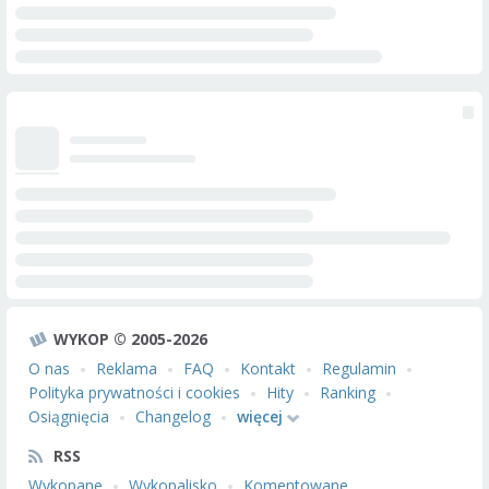
WYKOP © 2005-2026
O nas
Reklama
FAQ
Kontakt
Regulamin
Polityka prywatności i cookies
Hity
Ranking
Osiągnięcia
Changelog
więcej
RSS
Wykopane
Wykopalisko
Komentowane