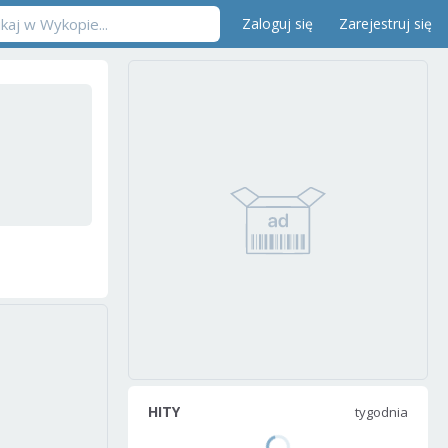
Zaloguj się
Zarejestruj się
HITY
tygodnia