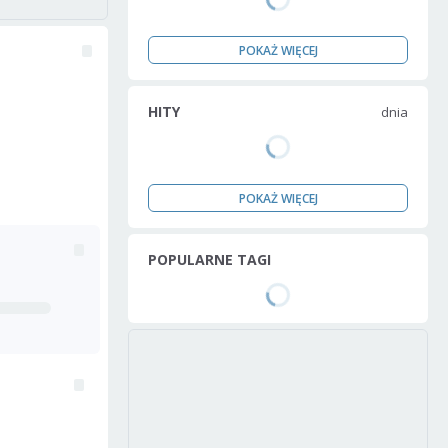
POKAŻ WIĘCEJ
HITY
dnia
POKAŻ WIĘCEJ
POPULARNE TAGI