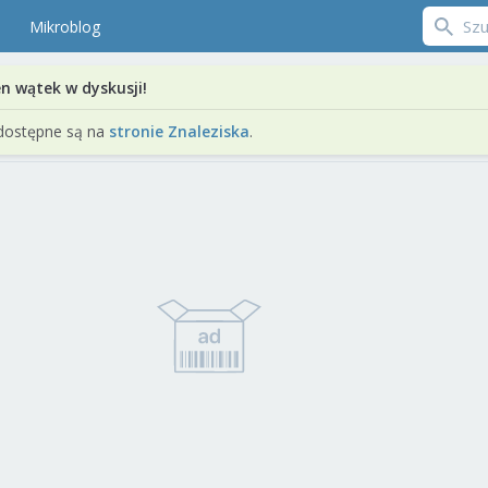
Mikroblog
en wątek w dyskusji!
dostępne są na
stronie Znaleziska
.