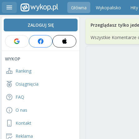
Główna
Wykopalisko
Hity
ZALOGUJ SIĘ
Przeglądasz tylko jed
Wszystkie Komentarze 
WYKOP
Ranking
Osiągnięcia
FAQ
O nas
Kontakt
Reklama