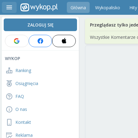
Główna
Wykopalisko
Hity
ZALOGUJ SIĘ
Przeglądasz tylko jed
Wszystkie Komentarze 
WYKOP
Ranking
Osiągnięcia
FAQ
O nas
Kontakt
Reklama