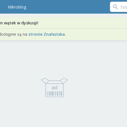
Mikroblog
en wątek w dyskusji!
dostępne są na
stronie Znaleziska
.