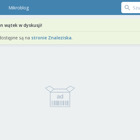
Mikroblog
en wątek w dyskusji!
dostępne są na
stronie Znaleziska
.