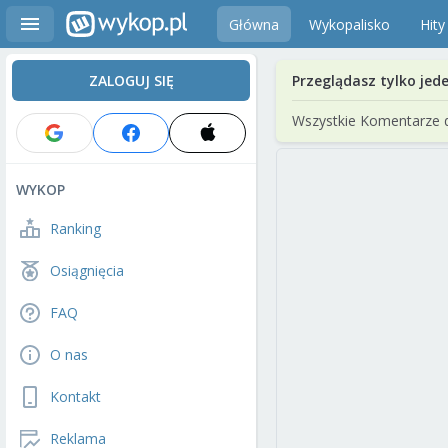
Główna
Wykopalisko
Hity
ZALOGUJ SIĘ
Przeglądasz tylko jed
Wszystkie Komentarze 
WYKOP
Ranking
Osiągnięcia
FAQ
O nas
Kontakt
Reklama