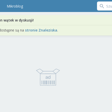
Mikroblog
en wątek w dyskusji!
dostępne są na
stronie Znaleziska
.