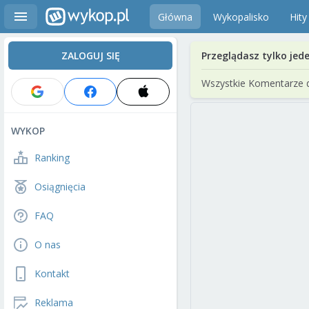
Główna
Wykopalisko
Hity
ZALOGUJ SIĘ
Przeglądasz tylko jed
Wszystkie Komentarze 
WYKOP
Ranking
Osiągnięcia
FAQ
O nas
Kontakt
Reklama