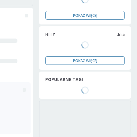
POKAŻ WIĘCEJ
HITY
dnia
POKAŻ WIĘCEJ
POPULARNE TAGI