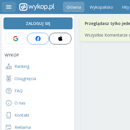
Główna
Wykopalisko
Hity
ZALOGUJ SIĘ
Przeglądasz tylko jed
Wszystkie Komentarze 
WYKOP
Ranking
Osiągnięcia
FAQ
O nas
Kontakt
Reklama