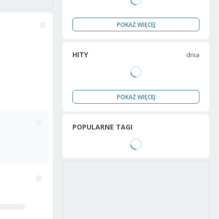
POKAŻ WIĘCEJ
HITY
dnia
POKAŻ WIĘCEJ
POPULARNE TAGI