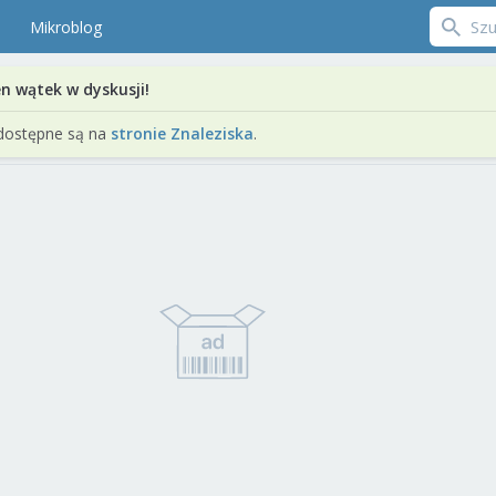
Mikroblog
en wątek w dyskusji!
dostępne są na
stronie Znaleziska
.