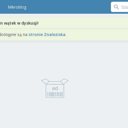
Mikroblog
en wątek w dyskusji!
dostępne są na
stronie Znaleziska
.