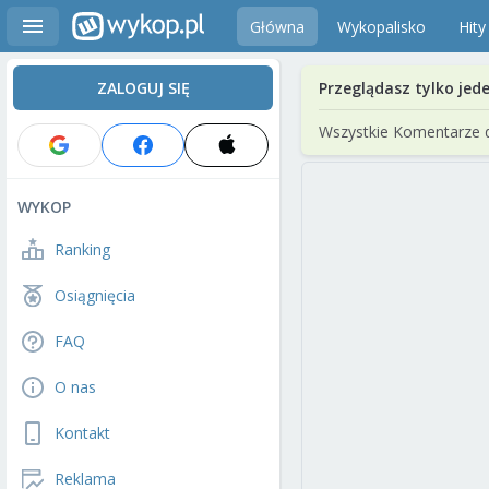
Główna
Wykopalisko
Hity
ZALOGUJ SIĘ
Przeglądasz tylko jed
Wszystkie Komentarze 
WYKOP
Ranking
Osiągnięcia
FAQ
O nas
Kontakt
Reklama