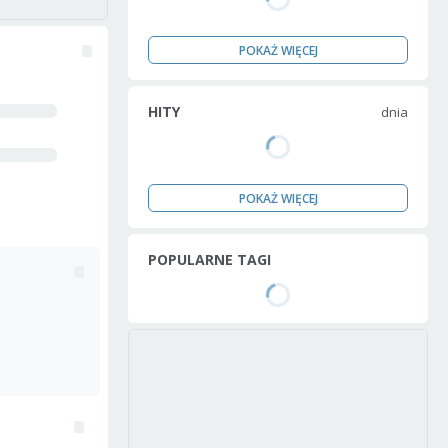
POKAŻ WIĘCEJ
HITY
dnia
POKAŻ WIĘCEJ
POPULARNE TAGI