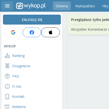
Główna
Wykopalisko
Hity
ZALOGUJ SIĘ
Przeglądasz tylko jed
Wszystkie Komentarze 
WYKOP
Ranking
Osiągnięcia
FAQ
O nas
Kontakt
Reklama