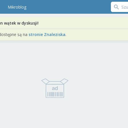
Mikroblog
en wątek w dyskusji!
dostępne są na
stronie Znaleziska
.