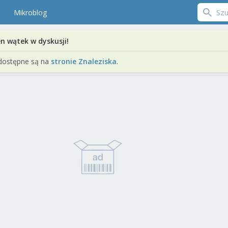
Mikroblog
en wątek w dyskusji!
dostępne są na
stronie Znaleziska
.