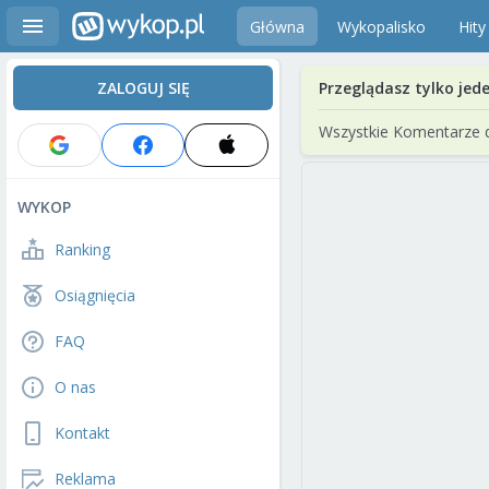
Główna
Wykopalisko
Hity
ZALOGUJ SIĘ
Przeglądasz tylko jed
Wszystkie Komentarze 
WYKOP
Ranking
Osiągnięcia
FAQ
O nas
Kontakt
Reklama