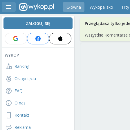
Główna
Wykopalisko
Hity
ZALOGUJ SIĘ
Przeglądasz tylko jed
Wszystkie Komentarze 
WYKOP
Ranking
Osiągnięcia
FAQ
O nas
Kontakt
Reklama