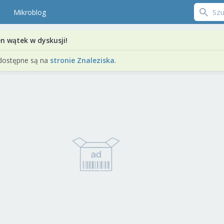
Mikroblog
en wątek w dyskusji!
dostępne są na
stronie Znaleziska
.