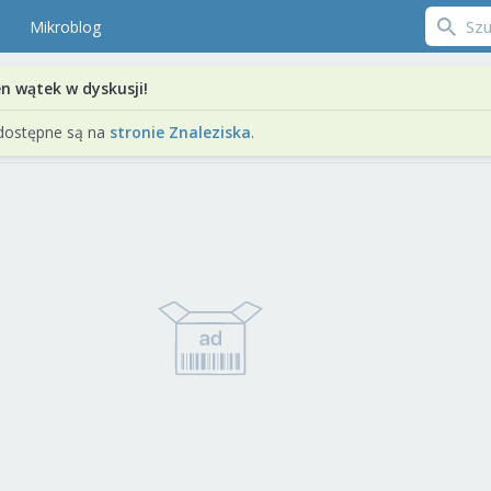
Mikroblog
en wątek w dyskusji!
dostępne są na
stronie Znaleziska
.