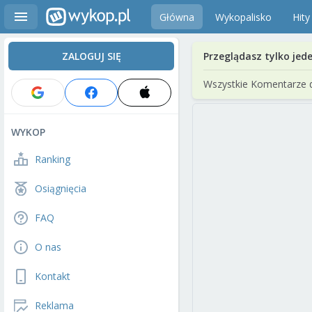
Główna
Wykopalisko
Hity
ZALOGUJ SIĘ
Przeglądasz tylko jed
Wszystkie Komentarze 
WYKOP
Ranking
Osiągnięcia
FAQ
O nas
Kontakt
Reklama