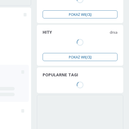
POKAŻ WIĘCEJ
HITY
dnia
POKAŻ WIĘCEJ
POPULARNE TAGI