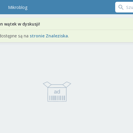
Mikroblog
en wątek w dyskusji!
dostępne są na
stronie Znaleziska
.