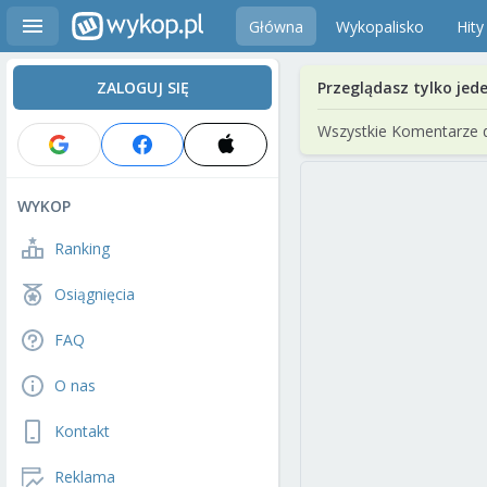
Główna
Wykopalisko
Hity
ZALOGUJ SIĘ
Przeglądasz tylko jed
Wszystkie Komentarze 
WYKOP
Ranking
Osiągnięcia
FAQ
O nas
Kontakt
Reklama