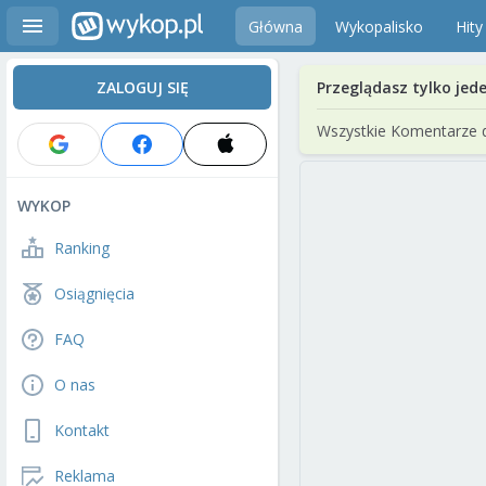
Główna
Wykopalisko
Hity
ZALOGUJ SIĘ
Przeglądasz tylko jed
Wszystkie Komentarze 
WYKOP
Ranking
Osiągnięcia
FAQ
O nas
Kontakt
Reklama