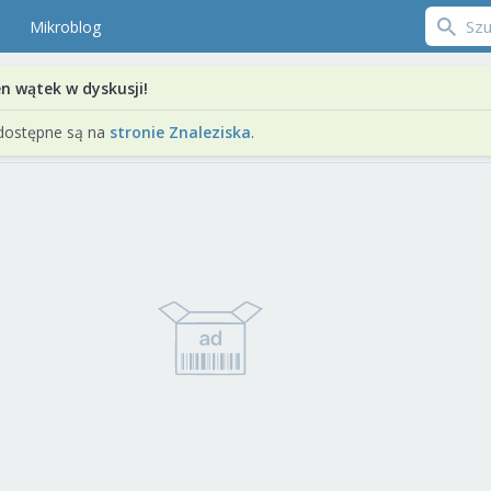
Mikroblog
en wątek w dyskusji!
dostępne są na
stronie Znaleziska
.