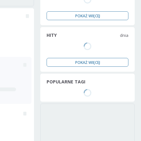
POKAŻ WIĘCEJ
HITY
dnia
POKAŻ WIĘCEJ
POPULARNE TAGI