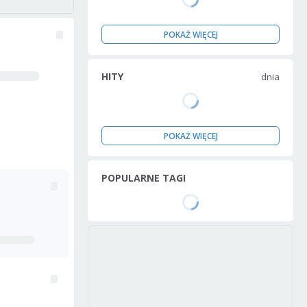
POKAŻ WIĘCEJ
HITY
dnia
POKAŻ WIĘCEJ
POPULARNE TAGI