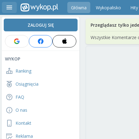
Główna
Wykopalisko
Hity
ZALOGUJ SIĘ
Przeglądasz tylko jed
Wszystkie Komentarze 
WYKOP
Ranking
Osiągnięcia
FAQ
O nas
Kontakt
Reklama