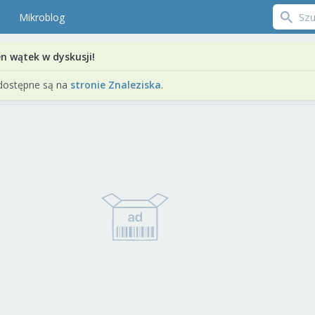
Mikroblog
en wątek w dyskusji!
dostępne są na
stronie Znaleziska
.