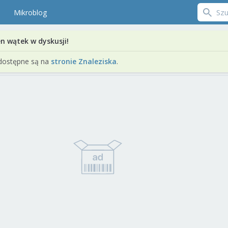
Mikroblog
en wątek w dyskusji!
dostępne są na
stronie Znaleziska
.