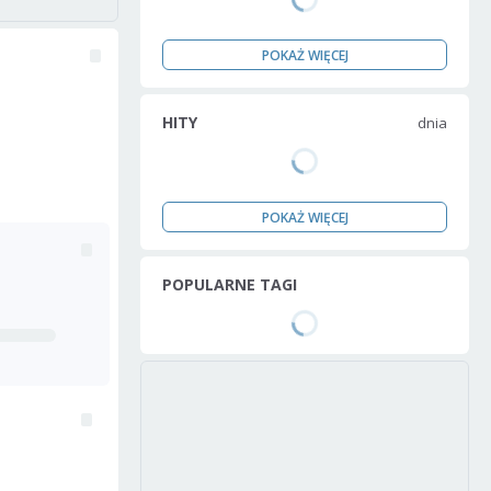
POKAŻ WIĘCEJ
HITY
dnia
POKAŻ WIĘCEJ
POPULARNE TAGI