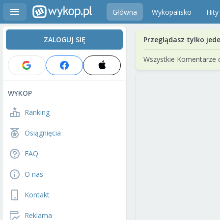
Główna
Wykopalisko
Hity
ZALOGUJ SIĘ
Przeglądasz tylko jed
Wszystkie Komentarze 
WYKOP
Ranking
Osiągnięcia
FAQ
O nas
Kontakt
Reklama