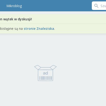
Mikroblog
en wątek w dyskusji!
dostępne są na
stronie Znaleziska
.