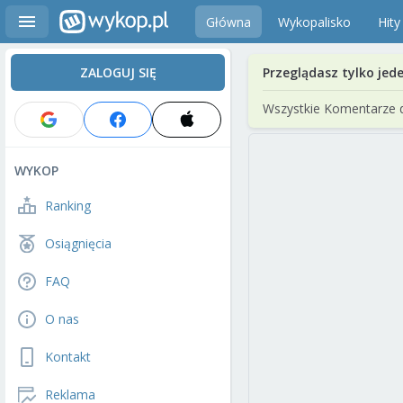
Główna
Wykopalisko
Hity
ZALOGUJ SIĘ
Przeglądasz tylko jed
Wszystkie Komentarze 
WYKOP
Ranking
Osiągnięcia
FAQ
O nas
Kontakt
Reklama