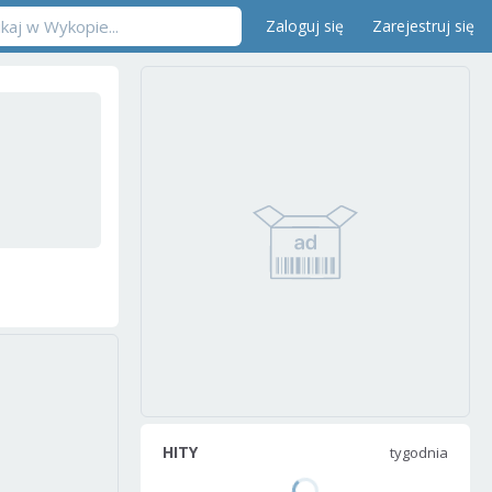
Zaloguj się
Zarejestruj się
HITY
tygodnia