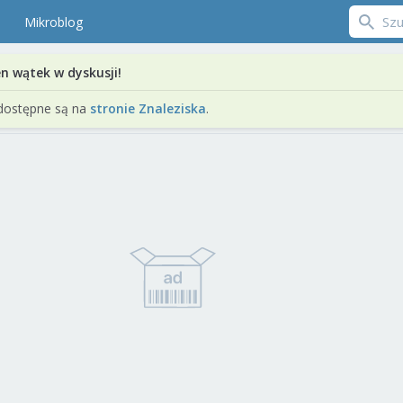
Mikroblog
en wątek w dyskusji!
dostępne są na
stronie Znaleziska
.