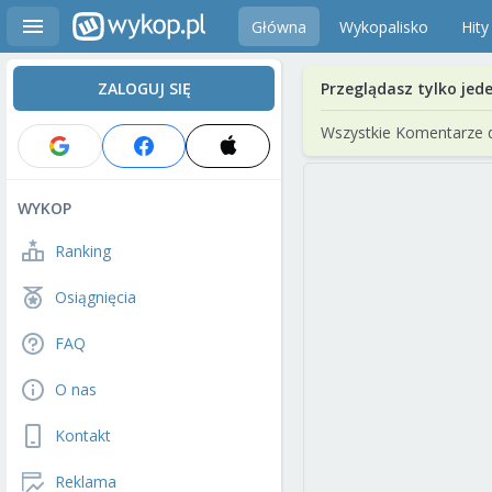
Główna
Wykopalisko
Hity
ZALOGUJ SIĘ
Przeglądasz tylko jed
Wszystkie Komentarze 
WYKOP
Ranking
Osiągnięcia
FAQ
O nas
Kontakt
Reklama