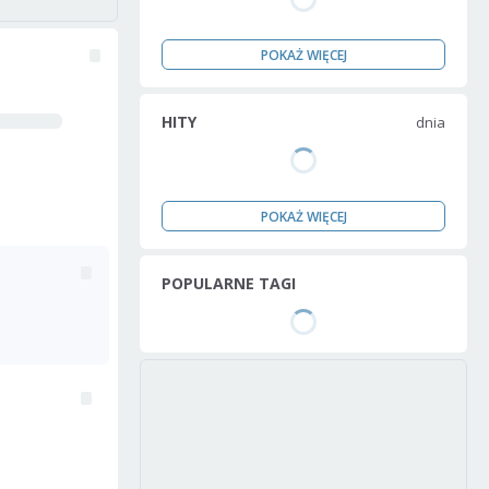
POKAŻ WIĘCEJ
HITY
dnia
POKAŻ WIĘCEJ
POPULARNE TAGI