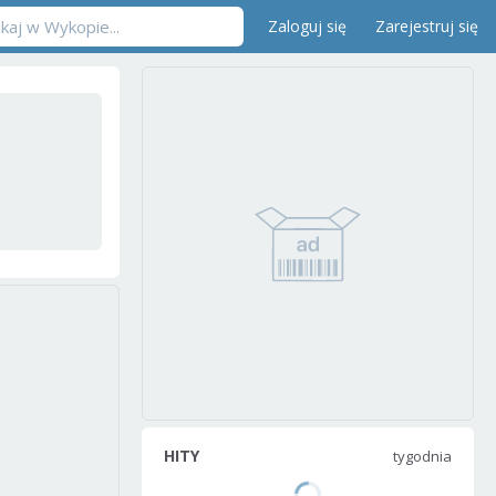
Zaloguj się
Zarejestruj się
HITY
tygodnia