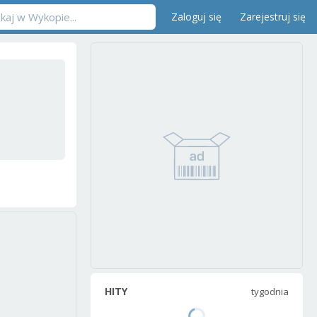
Zaloguj się
Zarejestruj się
HITY
tygodnia