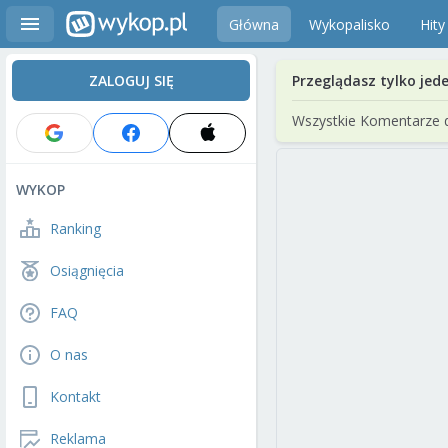
Główna
Wykopalisko
Hity
ZALOGUJ SIĘ
Przeglądasz tylko jed
Wszystkie Komentarze 
WYKOP
Ranking
Osiągnięcia
FAQ
O nas
Kontakt
Reklama