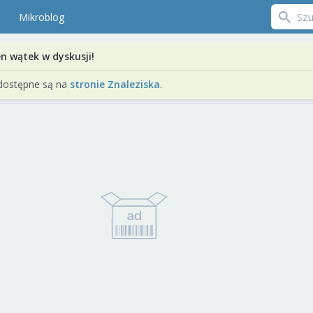
Mikroblog
en wątek w dyskusji!
dostępne są na
stronie Znaleziska
.