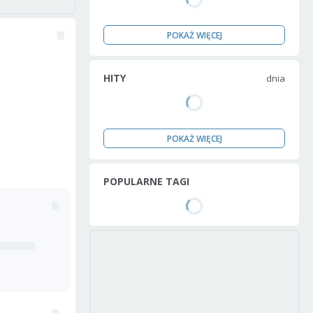
POKAŻ WIĘCEJ
HITY
dnia
POKAŻ WIĘCEJ
POPULARNE TAGI