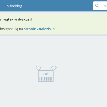
Mikroblog
en wątek w dyskusji!
dostępne są na
stronie Znaleziska
.