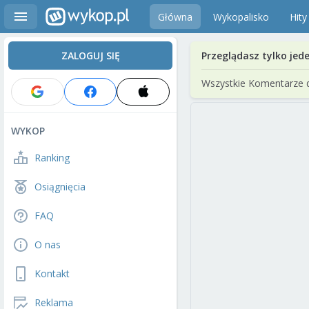
Główna
Wykopalisko
Hity
ZALOGUJ SIĘ
Przeglądasz tylko jed
Wszystkie Komentarze 
WYKOP
Ranking
Osiągnięcia
FAQ
O nas
Kontakt
Reklama