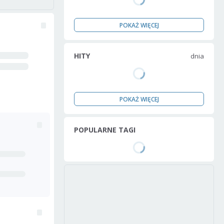
POKAŻ WIĘCEJ
HITY
dnia
POKAŻ WIĘCEJ
POPULARNE TAGI