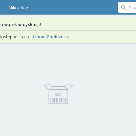
Mikroblog
en wątek w dyskusji!
dostępne są na
stronie Znaleziska
.