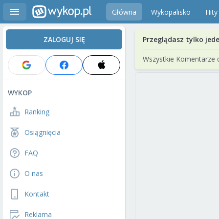
Główna
Wykopalisko
Hity
ZALOGUJ SIĘ
Przeglądasz tylko jed
Wszystkie Komentarze 
WYKOP
Ranking
Osiągnięcia
FAQ
O nas
Kontakt
Reklama