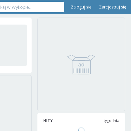
Zaloguj się
Zarejestruj się
HITY
tygodnia