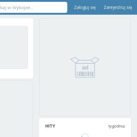
Zaloguj się
Zarejestruj się
HITY
tygodnia