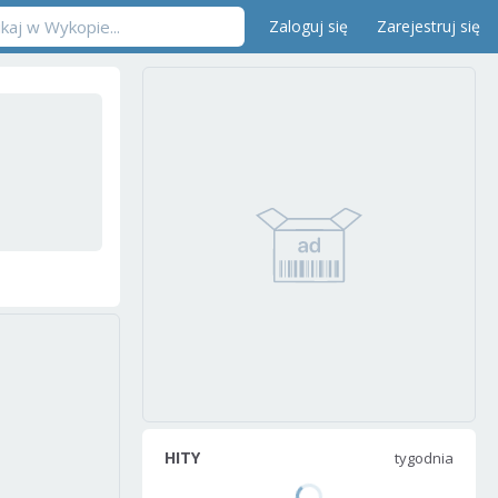
Zaloguj się
Zarejestruj się
HITY
tygodnia