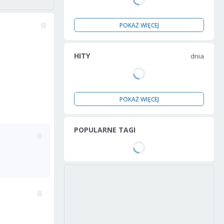
POKAŻ WIĘCEJ
HITY
dnia
POKAŻ WIĘCEJ
POPULARNE TAGI