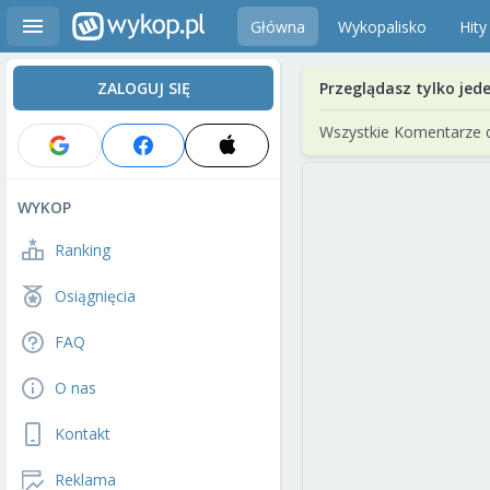
Główna
Wykopalisko
Hity
ZALOGUJ SIĘ
Przeglądasz tylko jed
Wszystkie Komentarze 
WYKOP
Ranking
Osiągnięcia
FAQ
O nas
Kontakt
Reklama