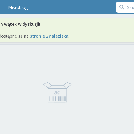
Mikroblog
en wątek w dyskusji!
dostępne są na
stronie Znaleziska
.