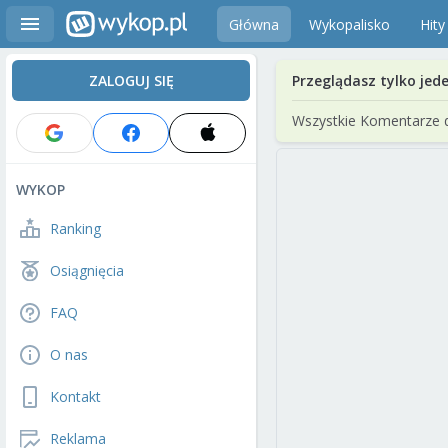
Główna
Wykopalisko
Hity
ZALOGUJ SIĘ
Przeglądasz tylko jed
Wszystkie Komentarze 
WYKOP
Ranking
Osiągnięcia
FAQ
O nas
Kontakt
Reklama