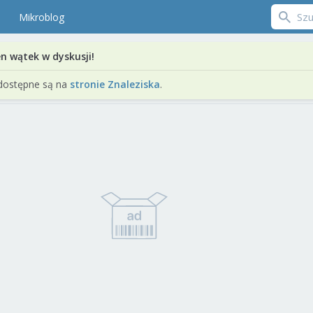
Mikroblog
en wątek w dyskusji!
dostępne są na
stronie Znaleziska
.