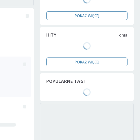
POKAŻ WIĘCEJ
HITY
dnia
POKAŻ WIĘCEJ
POPULARNE TAGI