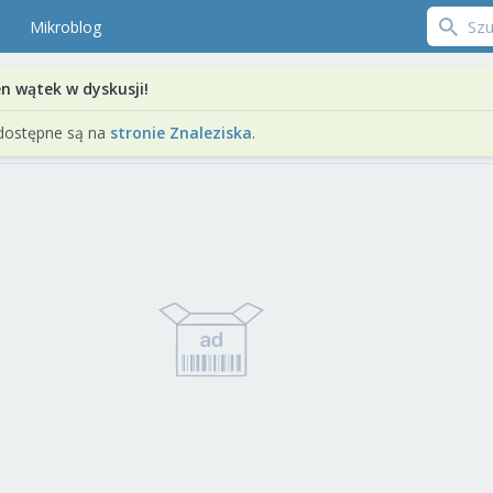
Mikroblog
en wątek w dyskusji!
dostępne są na
stronie Znaleziska
.