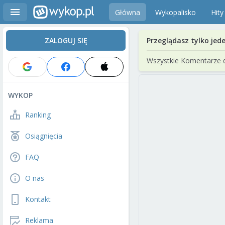
Główna
Wykopalisko
Hity
ZALOGUJ SIĘ
Przeglądasz tylko jed
Wszystkie Komentarze 
WYKOP
Ranking
Osiągnięcia
FAQ
O nas
Kontakt
Reklama