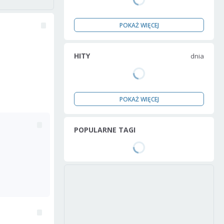
POKAŻ WIĘCEJ
HITY
dnia
POKAŻ WIĘCEJ
POPULARNE TAGI