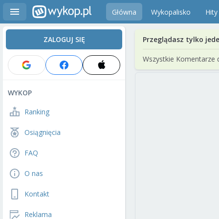
Główna
Wykopalisko
Hity
ZALOGUJ SIĘ
Przeglądasz tylko jed
Wszystkie Komentarze 
WYKOP
Ranking
Osiągnięcia
FAQ
O nas
Kontakt
Reklama