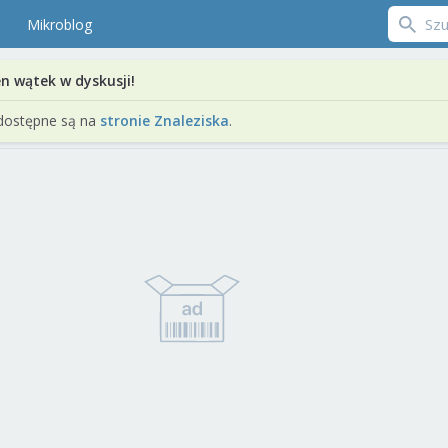
Mikroblog
en wątek w dyskusji!
dostępne są na
stronie Znaleziska
.