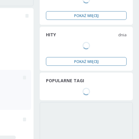
POKAŻ WIĘCEJ
HITY
dnia
POKAŻ WIĘCEJ
POPULARNE TAGI