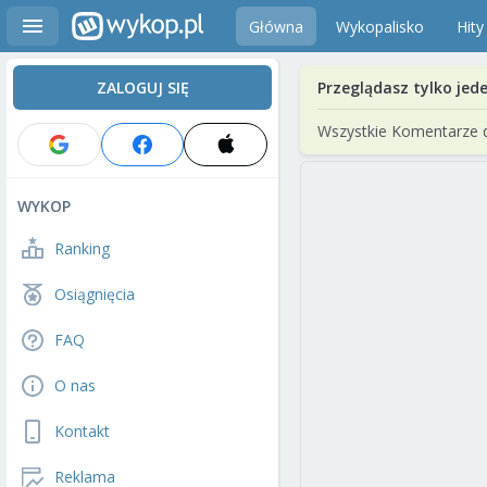
Główna
Wykopalisko
Hity
ZALOGUJ SIĘ
Przeglądasz tylko jed
Wszystkie Komentarze 
WYKOP
Ranking
Osiągnięcia
FAQ
O nas
Kontakt
Reklama