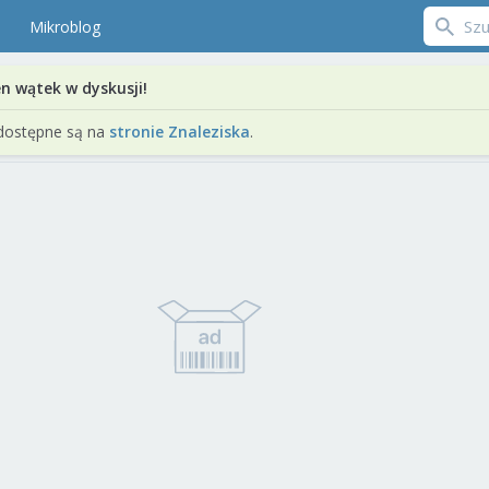
Mikroblog
en wątek w dyskusji!
dostępne są na
stronie Znaleziska
.