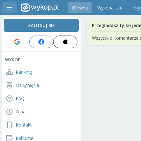
Główna
Wykopalisko
Hity
ZALOGUJ SIĘ
Przeglądasz tylko jed
Wszystkie Komentarze 
WYKOP
Ranking
Osiągnięcia
FAQ
O nas
Kontakt
Reklama