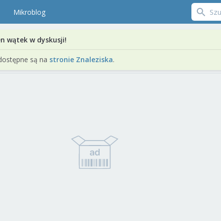
Mikroblog
en wątek w dyskusji!
dostępne są na
stronie Znaleziska
.