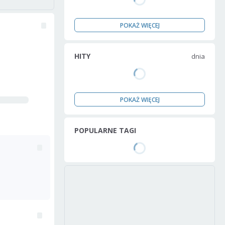
POKAŻ WIĘCEJ
HITY
dnia
POKAŻ WIĘCEJ
POPULARNE TAGI