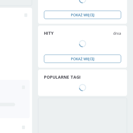
POKAŻ WIĘCEJ
HITY
dnia
POKAŻ WIĘCEJ
POPULARNE TAGI