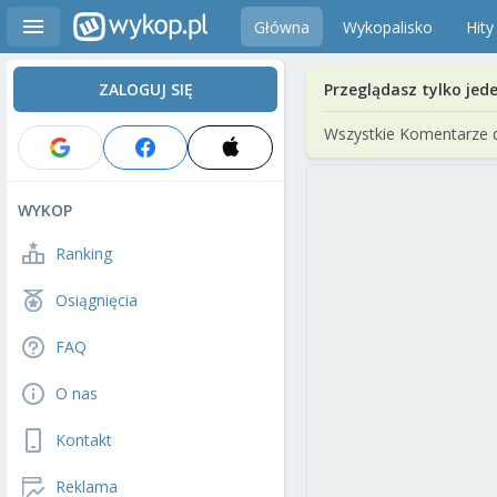
Główna
Wykopalisko
Hity
ZALOGUJ SIĘ
Przeglądasz tylko jed
Wszystkie Komentarze 
WYKOP
Ranking
Osiągnięcia
FAQ
O nas
Kontakt
Reklama