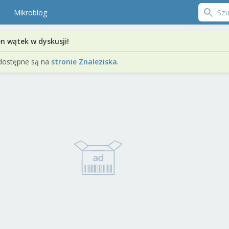
Mikroblog
en wątek w dyskusji!
dostępne są na
stronie Znaleziska
.