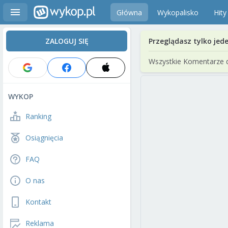
Główna
Wykopalisko
Hity
ZALOGUJ SIĘ
Przeglądasz tylko jed
Wszystkie Komentarze 
WYKOP
Ranking
Osiągnięcia
FAQ
O nas
Kontakt
Reklama