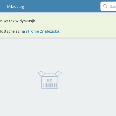
Mikroblog
en wątek w dyskusji!
dostępne są na
stronie Znaleziska
.