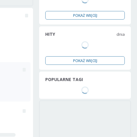
POKAŻ WIĘCEJ
HITY
dnia
POKAŻ WIĘCEJ
POPULARNE TAGI