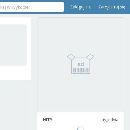
Zaloguj się
Zarejestruj się
HITY
tygodnia