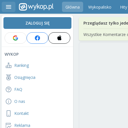
Główna
Wykopalisko
Hity
ZALOGUJ SIĘ
Przeglądasz tylko jed
Wszystkie Komentarze 
WYKOP
Ranking
Osiągnięcia
FAQ
O nas
Kontakt
Reklama