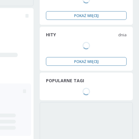
POKAŻ WIĘCEJ
HITY
dnia
POKAŻ WIĘCEJ
POPULARNE TAGI