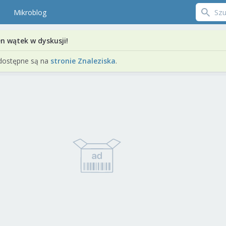
Mikroblog
en wątek w dyskusji!
dostępne są na
stronie Znaleziska
.