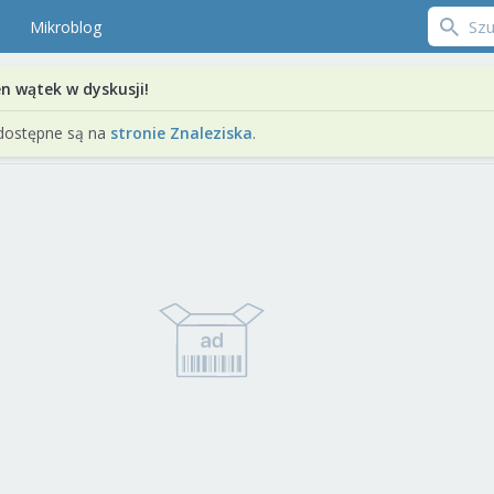
Mikroblog
en wątek w dyskusji!
dostępne są na
stronie Znaleziska
.