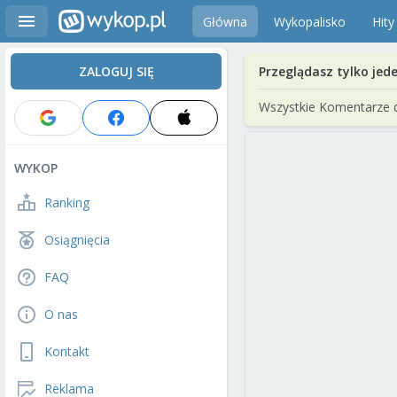
Główna
Wykopalisko
Hity
ZALOGUJ SIĘ
Przeglądasz tylko jed
Wszystkie Komentarze 
WYKOP
Ranking
Osiągnięcia
FAQ
O nas
Kontakt
Reklama