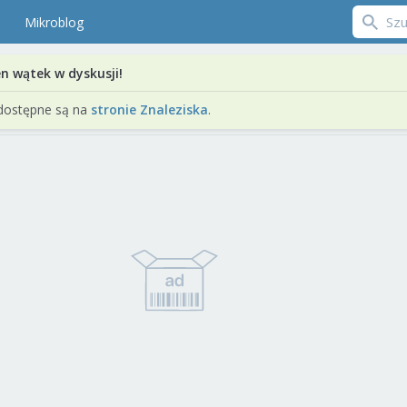
Mikroblog
en wątek w dyskusji!
dostępne są na
stronie Znaleziska
.