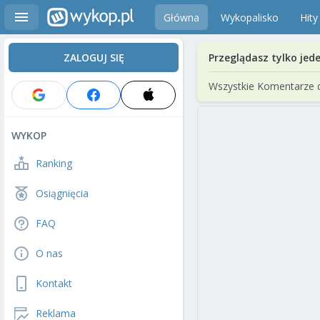
Główna
Wykopalisko
Hity
ZALOGUJ SIĘ
Przeglądasz tylko jed
Wszystkie Komentarze 
WYKOP
Ranking
Osiągnięcia
FAQ
O nas
Kontakt
Reklama