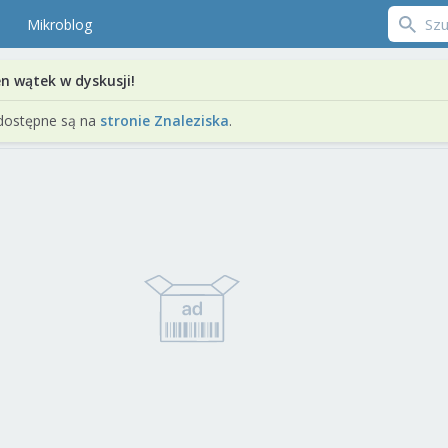
Mikroblog
en wątek w dyskusji!
dostępne są na
stronie Znaleziska
.