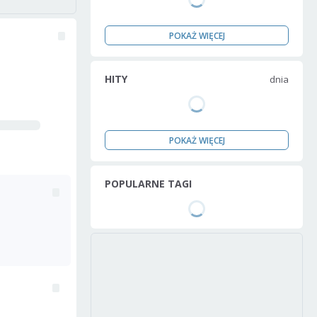
POKAŻ WIĘCEJ
HITY
dnia
POKAŻ WIĘCEJ
POPULARNE TAGI