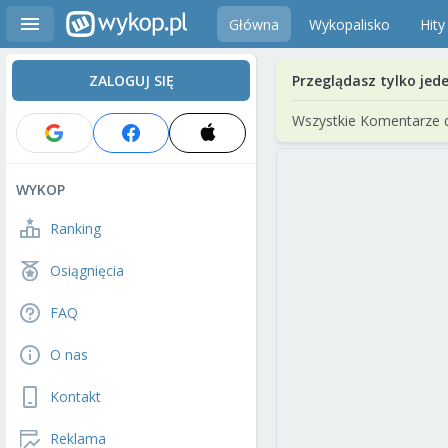
Główna
Wykopalisko
Hity
ZALOGUJ SIĘ
Przeglądasz tylko jed
Wszystkie Komentarze 
WYKOP
Ranking
Osiągnięcia
FAQ
O nas
Kontakt
Reklama