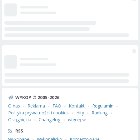
WYKOP © 2005-2026
O nas
Reklama
FAQ
Kontakt
Regulamin
Polityka prywatności i cookies
Hity
Ranking
Osiągnięcia
Changelog
więcej
RSS
Wykopane
Wykopalisko
Komentowane